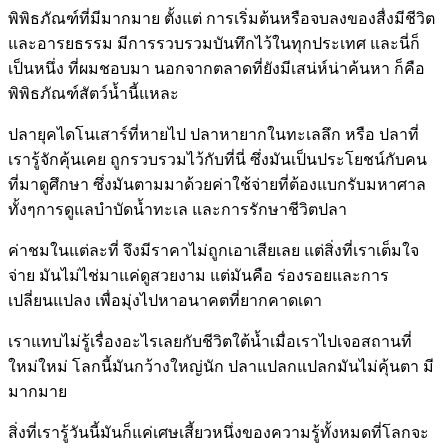
พิพิธภัณฑ์ที่มีมากมาย ตั้งแต่ การเริ่มต้นหรือจบลงของสื่งมีชีวิต
และอารยธรรม มีการรวบรวมบันทึกไว้ในทุกประเทศ และนี่ก็
เป็นหนึ่ง ที่ผมชอบมา นอกจากตลาดที่ยังมีเสน่ห์น่าค้นหา ก็คือ
พิพิธภัณฑ์สัตว์น้ำนี้แหละ
ปลายุคไดโนเสาร์ที่หายไป ปลาหายากในทะเลลึก หรือ ปลาที่
เรารู้จักคุ้นเคย ถูกรวบรวมไว้กับที่นี่ ซึ่งมันเป็นประโยชน์กับคน
ที่มาดูศึกษา ซึ่งมันตามมาด้วยค่าใช้จ่ายที่ต้องแบกรับมหาศาล
ทั้งๆการดูแลบำบัดน้ำทะเล และการรักษาชีวิตปลา
ค่าชมในแต่ละที่ จึงมีราคาไม่ถูกเอาเสียเลย แต่สิ่งที่เราเต็มใจ
จ่าย มันไม่ไช่มาแค่ดูสวยงาม แต่มันคือ ร่องรอยและการ
เปลี่ยนแปลง เพื่อมุ่งไปหาอนาคตที่ยากคาดเดา
เราแทบไม่รู้เรื่องอะไรเลยกับชีวิตใต้น้ำเมื่อเราไปเจอสถานที่
ใหม่ใหม่ โลกนี้มันกว้างใหญ่นัก ปลาแปลกแปลกมันไม่คุ้นตา มี
มากมาย
สิ่งที่เรารู้วันนี้มันก็แค่เศษเสี้ยวหนึ่งของความรู้ทั้งหมดที่โลกจะ