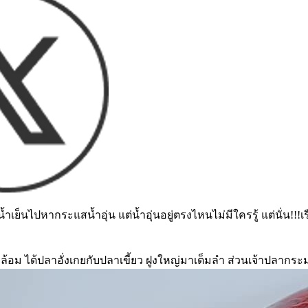
ำเย็นไปหากระแสน้ำอุ่น แต่น้ำอุ่นอยู่ตรงไหนไม่มีใครรู้ แต่นั่น!!!
าล้อม ได้ปลาอั่งเกยกับปลาเขี้ยว ฝูงใหญ่มาเต็มลำ ส่วนเจ้าปลาก