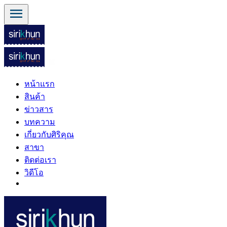
menu
หน้าแรก
สินค้า
ข่าวสาร
บทความ
เกี่ยวกับศิริคุณ
สาขา
ติดต่อเรา
วิดีโอ