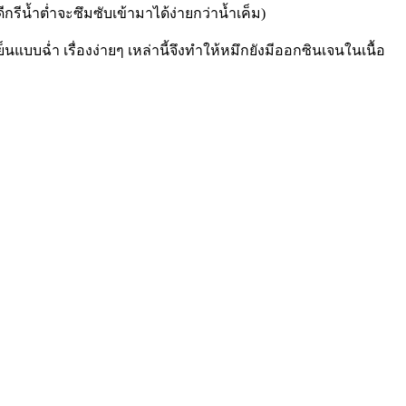
รีน้ำต่ำจะซึมซับเข้ามาได้ง่ายกว่าน้ำเค็ม)
แบบฉ่ำ เรื่องง่ายๆ เหล่านี้จึงทำให้หมึกยังมีออกซินเจนในเนื้อ