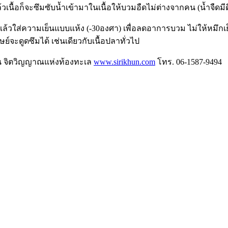
้อก็จะซึมซับน้ำเข้ามาในเนื้อให้บวมอืดไม่ต่างจากคน (น้ำจืดมีดีก
แล้วใส่ความเย็นแบบแห้ง (-30องศา) เพื่อลดอาการบวม ไม่ให้หมึกเย็น
ุษย์จะดูดซึมได้ เช่นเดียวกับเนื้อปลาทั่วไป
ฐาน จิตวิญญาณแห่งท้องทะเล
www.sirikhun.com
โทร. 06-1587-9494