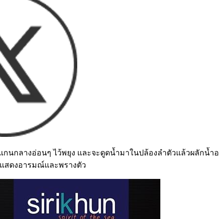
ีแกนกลางอ่อนๆ ไว้พยุง และจะดูดน้ำมาในปล้องลำตัวแล้วผลักน้ำออก
ล์สีแสดงอารมณ์และพรางตัว