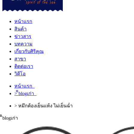
หน้าแรก
สินค้า
ข่าวสาร
บทความ
เกี่ยวกับศิริคุณ
สาขา
ติดต่อเรา
วิดีโอ
หน้าแรก
> ิิblogเก่า
> หมึกต้องเย็นแห้ง ไม่เย็นฉ่ำ
ิิblogเก่า