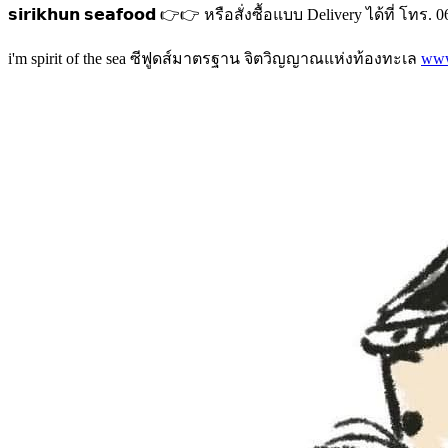
𝘀𝗶𝗿𝗶𝗸𝗵𝘂𝗻 𝘀𝗲𝗮𝗳𝗼𝗼𝗱 👉👉 หรือสั่งซื้อแบบ Delivery ได้ที่ โ
i'm spirit of the sea ซีฟูดส์มาตรฐาน จิตวิญญาณแห่งท้องทะเล
www