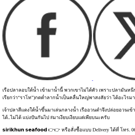
เรือปลาลอบใต้น้ำ เข้ามาน้ำนี้ พวกเขาไม่ได้ตัว เพราะปลามันหนีน้
เรียกว่า“ราโท”)กดต่ำลากน้ำเป็นคลื่นใหญ่พาสงสัยว่า ได้อะไรมา
เจ้าปลาสีแดงใต้น้ำขึ้นมาเล่นกลางน้ำ เรืออวนดำจึงปล่อยอวนเข้
ได้..ไม่ได้ แบ่งปันกันไป #มาเงียบเงียบแต่เพียบนะครับ
𝘀𝗶𝗿𝗶𝗸𝗵𝘂𝗻 𝘀𝗲𝗮𝗳𝗼𝗼𝗱 👉👉 หรือสั่งซื้อแบบ Delivery ได้ที่ โ