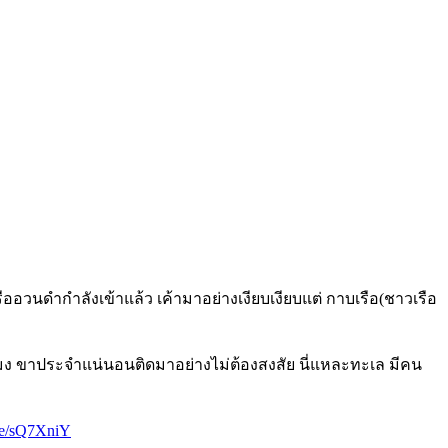
เรืออวนดำกำลังเข้าแล้ว เค้ามาอย่างเงียบเงียบแต่ กาบเรือ(ชาวเรือ
ระมง ขาประจำแน่นอนติดมาอย่างไม่ต้องสงสัย นี่แหละทะเล มีคน
.ee/sQ7XniY