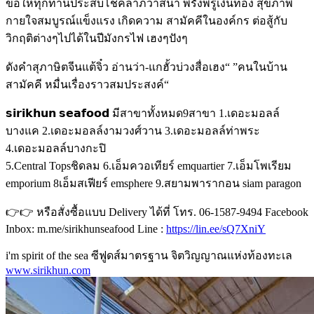
ขอให้ทุกท่านประสบโชคลาภวาสนา พรั่งพรูเงินทอง สุขภาพ
กายใจสมบูรณ์แข็งแรง เกิดความ สามัคคีในองค์กร ต่อสู้กับ
วิกฤติต่างๆไปได้ในปีมังกรไฟ เฮงๆปังๆ
ดังคำสุภาษิตจีนแต้จิ๋ว อ่านว่า-แกฮั้วบ่วงสื่อเฮง“ ”คนในบ้าน
สามัคคี หมื่นเรื่องราวสมประสงค์“
𝘀𝗶𝗿𝗶𝗸𝗵𝘂𝗻 𝘀𝗲𝗮𝗳𝗼𝗼𝗱 มีสาขาทั้งหมด9สาขา 1.เดอะมอลล์
บางแค 2.เดอะมอลล์งามวงศ์วาน 3.เดอะมอลล์ท่าพระ
4.เดอะมอลล์บางกะปิ
5.Central Topsชิดลม 6.เอ็มควอเทียร์ emquartier 7.เอ็มโพเรียม
emporium 8เอ็มสเฟียร์ emsphere 9.สยามพารากอน siam paragon
👉👉 หรือสั่งซื้อแบบ Delivery ได้ที่ โทร. 06-1587-9494 Facebook
Inbox: m.me/sirikhunseafood Line :
https://lin.ee/sQ7XniY
i'm spirit of the sea ซีฟูดส์มาตรฐาน จิตวิญญาณแห่งท้องทะเล
www.sirikhun.com