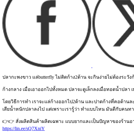
ปลากะพงขาว แล่butterfly ไม่ติดก้าง2ด้าน จะกินง่ายไม่ต้องระว
ก้างกลาง เมื่อเอาออกไปทั้งหมด ปลาจะดูเล็กลงเมื่อทอดน้ำปลา เพราะไม
โดยวิธีการทำ เราจะแล่ก้างออกไป2ด้าน และปาดก้างที่คอด้านละสองก
เสียน้ำหนักปลาลงไป แต่เพราะเรารู้ว่า ทำแบบไหน มันดีกับค
👉👉 สั่งผลิตสินค้าผลิตเฉพาะ แบบยากและเป็นปัญหาของร้านอาหาร 
https://lin.ee/sQ7XniY