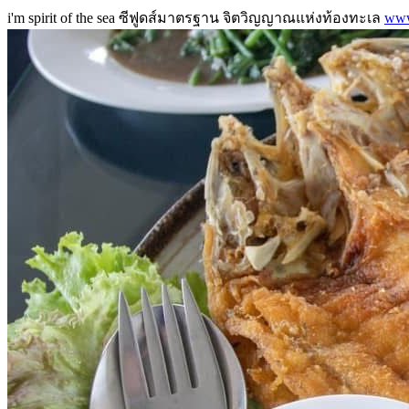
i'm spirit of the sea ซีฟูดส์มาตรฐาน จิตวิญญาณแห่งท้องทะเล
www