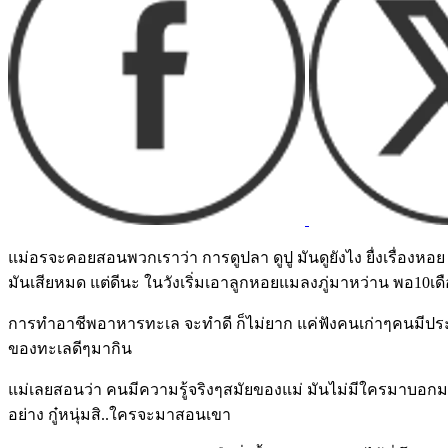
แม่อรจะคอยสอนพวกเราว่า การดูปลา ดูปู มันดูยังไง ยื่งเรื่องหอ
มันเสียหมด แต่ดีนะ ในวังเริ่มเอาลูกหอยแมลงภู่มาหว่าน พอ10เดือ
การทำอาชีพอาหารทะเล จะทำดี ก็ไม่ยาก แค่ฟังคนเก่าๆคนมีประสบก
ของทะเลดีๆมากิน
แม่เลยสอนว่า คนมีความรู้จริงๆสมัยของแม่ มันไม่มีใครมาบอกมา
อย่าง กู๋หนุ่มสิ..ใครจะมาสอนเขา