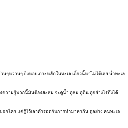
อ้วนๆหวานๆ ยิ่งหอยเกาะหลักในทะเล เดี๋ยวนี้หาไม่ได้เลย น่ำทะเล
ามรู้พวกนี้มันต้องสะสม จะดูน้ำ ดูลม ดูดิน ดูอย่างไรถึงได้
าบอกใคร แค่รู้ไว้เอาตัวรอดกับการทำมาหากิน ดูอย่าง คนทะเล