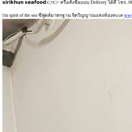
𝘀𝗶𝗿𝗶𝗸𝗵𝘂𝗻 𝘀𝗲𝗮𝗳𝗼𝗼𝗱 👉👉 หรือสั่งซื้อแบบ Delivery ได้ที่ โ
i'm spirit of the sea ซีฟูดส์มาตรฐาน จิตวิญญาณแห่งท้องทะเล
www