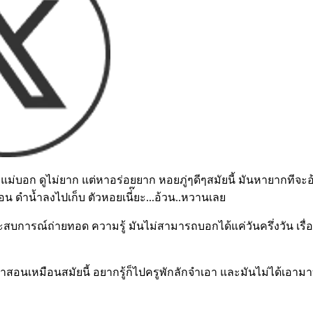
ย แม่บอก ดูไม่ยาก แต่หาอร่อยยาก หอยภู่ๆดีๆสมัยนี้ มันหายากทีจะ
น ดำน้ำลงไปเก็บ ตัวหอยเนี่๊ยะ...อ้วน..หวานเลย
ารณ์ถ่ายทอด ความรู้ มันไม่สามารถบอกได้แค่วันครึ่งวัน เรื่องคว
สอนเหมือนสมัยนี้ อยากรู้ก็ไปครูพักลักจำเอา และมันไม่ได้เอาม