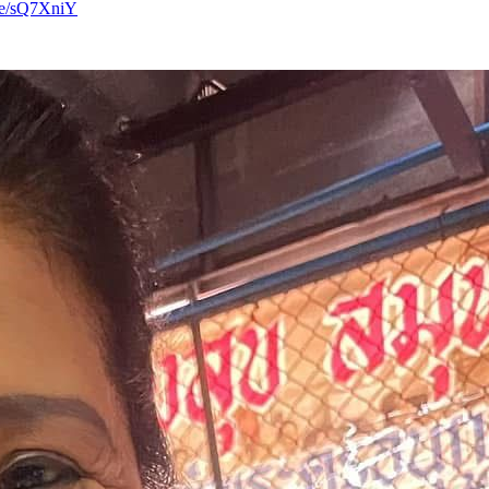
.ee/sQ7XniY