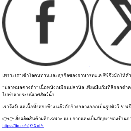
เพราะเราเข้าใจคนทานและธุรกิจของอาหารทะเล ￼ จึงมักให้คำแน
“ปลาหมอคางดำ” เนื้อหนังเหมือนปลานิล เพียงมีแก้มที่สีออกดำคล
ไปทำลายระบนิเวศสัตว์น้ำ
เราจึงจับแล่เนื้อทั้งสองข้าง แล้วตัดก้างกลางออกเป็นรูปตัววี V 
👉👉 สั่งผลิตสินค้าผลิตเฉพาะ แบบยากและเป็นปัญหาของร้านอาหาร 
https://lin.ee/sQ7XniY