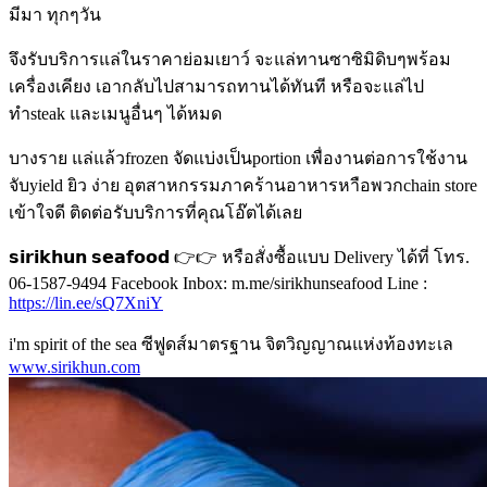
มีมา ทุกๆวัน
จึงรับบริการแล่ในราคาย่อมเยาว์ จะแล่ทานซาซิมิดิบๆพร้อม
เครื่องเคียง เอากลับไปสามารถทานได้ทันที หรือจะแล่ไป
ทำsteak และเมนูอื่นๆ ได้หมด
บางราย แล่แล้วfrozen จัดแบ่งเป็นportion เพื่องานต่อการใช้งาน
จับyield ยิว ง่าย อุตสาหกรรมภาคร้านอาหารหาือพวกchain store
เข้าใจดี ติดต่อรับบริการที่คุณโอ๊ตได้เลย
𝘀𝗶𝗿𝗶𝗸𝗵𝘂𝗻 𝘀𝗲𝗮𝗳𝗼𝗼𝗱 👉👉 หรือสั่งซื้อแบบ Delivery ได้ที่ โทร.
06-1587-9494 Facebook Inbox: m.me/sirikhunseafood Line :
https://lin.ee/sQ7XniY
i'm spirit of the sea ซีฟูดส์มาตรฐาน จิตวิญญาณแห่งท้องทะเล
www.sirikhun.com