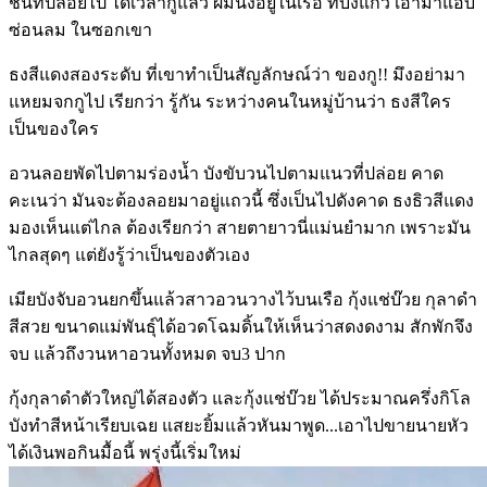
ชั้นที่ปล่อยไป ได้เวลากู้แล้ว ผมนั่งอยู่ในเรือ ที่บังแก้ว เอามาแอบ
ซ่อนลม ในซอกเขา
ธงสีแดงสองระดับ ที่เขาทำเป็นสัญลักษณ์ว่า ของกู!! มึงอย่ามา
แหยมจกกูไป เรียกว่า รู้กัน ระหว่างคนในหมู่บ้านว่า ธงสีใคร
เป็นของใคร
อวนลอยพัดไปตามร่องน้ำ บังขับวนไปตามแนวที่ปล่อย คาด
คะเนว่า มันจะต้องลอยมาอยู่แถวนี้ ซึ่งเป็นไปดังคาด ธงธิวสีแดง
มองเห็นแต่ไกล ต้องเรียกว่า สายตายาวนี่แม่นยำมาก เพราะมัน
ไกลสุดๆ แต่ยังรู้ว่าเป็นของตัวเอง
เมียบังจับอวนยกขึ้นแล้วสาวอวนวางไว้บนเรือ กุ้งแช่บ๊วย กุลาดำ
สีสวย ขนาดแม่พันธุ์ได้อวดโฉมดิ้นให้เห็นว่าสดงดงาม สักพักจึง
จบ แล้วถึงวนหาอวนทั้งหมด จบ3 ปาก
กุ้งกุลาดำตัวใหญ่ได้สองตัว และกุ้งแช่บ๊วย ได้ประมาณครึ่งกิโล
บังทำสีหน้าเรียบเฉย แสยะยิ้มแล้วหันมาพูด...เอาไปขายนายหัว
ได้เงินพอกินมื้อนี้ พรุ่งนี้เริ่มใหม่