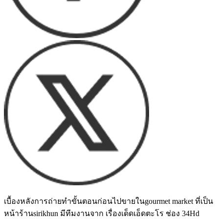
เบื้องหลังการถ่ายทำขั้นตอนก่อนไปขายในgourmet market ที่เป็น
หน้าร้านsirikhun มีทีมงานจาก เรื่องเด็ดเอ็ดตะโร ช่อง 34Hd