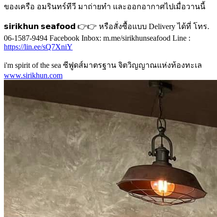
ของเครือ อมรินทร์ทีวี มาถ่ายทำ และออกอากาศไปเมื่อวานนี้
𝘀𝗶𝗿𝗶𝗸𝗵𝘂𝗻 𝘀𝗲𝗮𝗳𝗼𝗼𝗱 👉👉 หรือสั่งซื้อแบบ Delivery ได้ที่ โทร.
06-1587-9494 Facebook Inbox: m.me/sirikhunseafood Line :
https://lin.ee/sQ7XniY
i'm spirit of the sea ซีฟูดส์มาตรฐาน จิตวิญญาณแห่งท้องทะเล
www.sirikhun.com