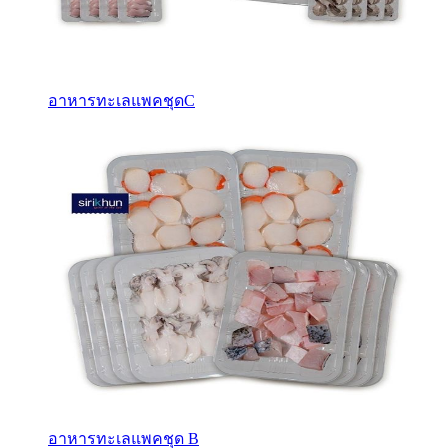
อาหารทะเลแพคชุดC
อาหารทะเลแพคชุด B