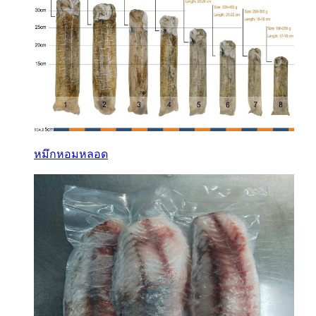
หมึกหอมหลอด