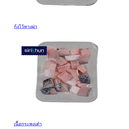
กุ้งไว้หางผ่า
เนื้อกระพงเต๋า