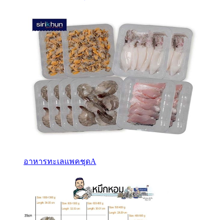
อาหารทะเลแพคชุดA