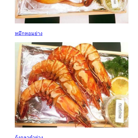
หมึกหอมย่าง
กุ้งกุลาดำย่าง