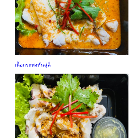
เนื้อกระพงหั่นฉู่ฉี่