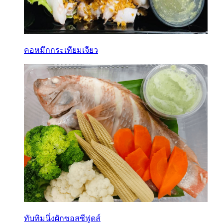
คอหมึกกระเทียมเจียว
ทับทิมนึ่งผักซอสซีฟูดส์