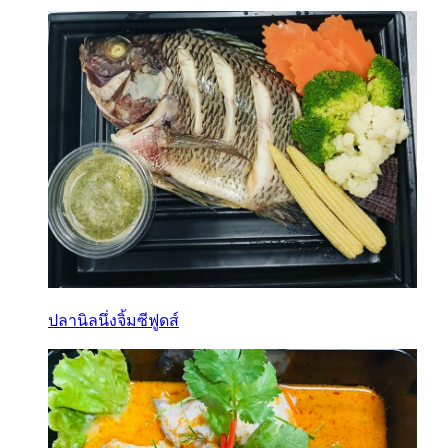
ปลานิลนึ่งจิ้มซีฟูดส์