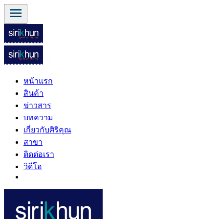
menu
หน้าแรก
สินค้า
ข่าวสาร
บทความ
เกี่ยวกับศิริคุณ
สาขา
ติดต่อเรา
วิดีโอ