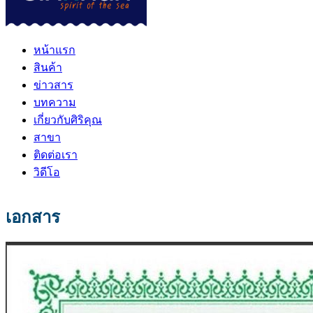
หน้าแรก
สินค้า
ข่าวสาร
บทความ
เกี่ยวกับศิริคุณ
สาขา
ติดต่อเรา
วิดีโอ
เอกสาร