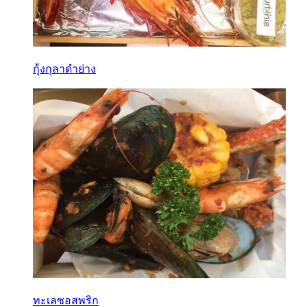
กุ้งกุลาดำย่าง
ทะเลซอสพริก