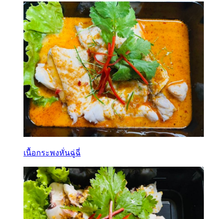
เนื้อกระพงหั่นฉู่ฉี่