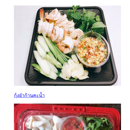
กุ้งยำก้านคะน้ำ