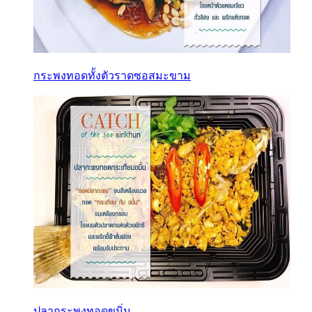
กระพงทอดทั้งตัวราดซอสมะขาม
ปลากระพงทอดขมิ่น