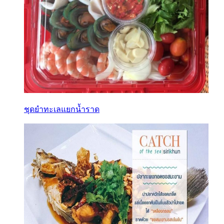
ชุดยำทะเลแยกน้ำราด