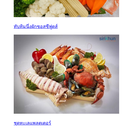
ทับทิมนึ่งผักซอสซีฟูดส์
ชุดทะเลแพลตเตอร์