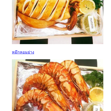
หมึกหอมย่าง