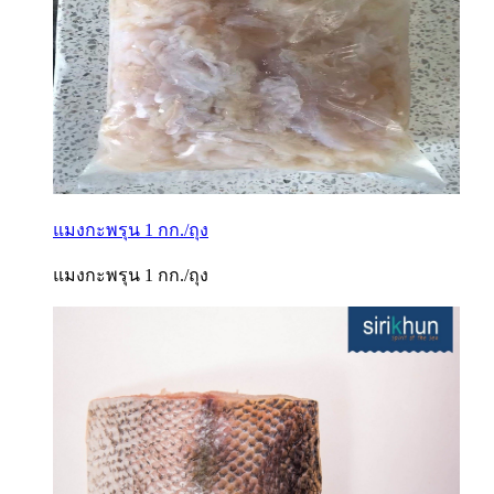
แมงกะพรุน 1 กก./ถุง
แมงกะพรุน 1 กก./ถุง