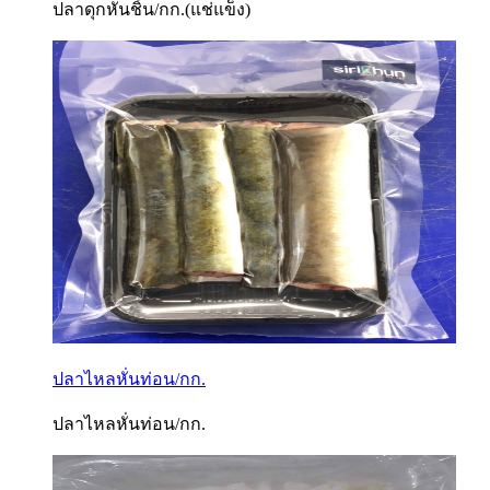
ปลาดุกหั่นชิ้น/กก.(แช่แข็ง)
ปลาไหลหั่นท่อน/กก.
ปลาไหลหั่นท่อน/กก.