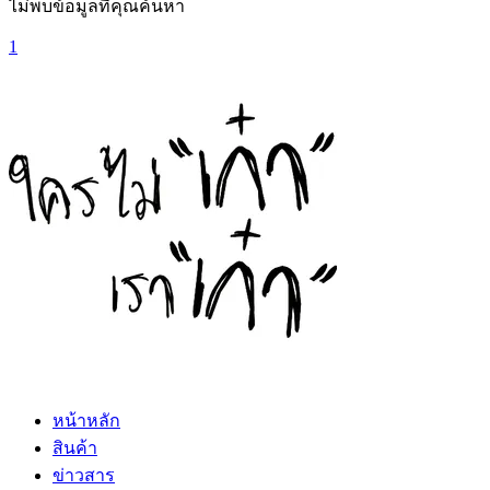
ไม่พบข้อมูลที่คุณค้นหา
1
หน้าหลัก
สินค้า
ข่าวสาร